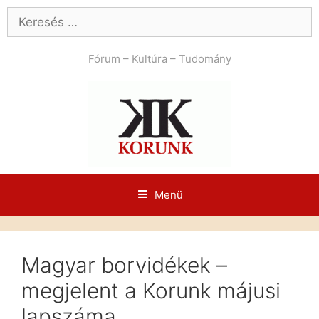
Kilépés
Keresés:
a
tartalomba
Fórum – Kultúra – Tudomány
Menü
Magyar borvidékek –
megjelent a Korunk májusi
lapszáma