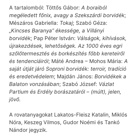
A tartalomból: Töttős Gábor:
A boraiból
megéledett főnix, avagy a Szekszárdi borvidék
;
Mészáros Gabriella:
Tokaj
; Szabó Géza:
„Kincses Baranya” ékessége, a Villányi
borvidék
; Pap Péter István:
Válságok, kihívások,
újrakezdések, lehetőségek. Az 1000 éves egri
szőlőtermesztés és borkészítés főbb kereteiről
és tendenciáiról
; Máté Andrea – Mohos Mária:
A
saját útját járó Soproni borvidék: terroir, tradíció
és eredetvédelem
; Majdán János:
Borvidékek a
Balaton vonzásában
; Szabó József:
Vázlat
Partium és Erdély borászatáról – (múlt), jelen,
jövő.
A rovatanyagokat Lakatos-Fleisz Katalin, Miklós
Nóra, Keszeg Vilmos, Gudor Noémi és Tankó
Nándor jegyzik.