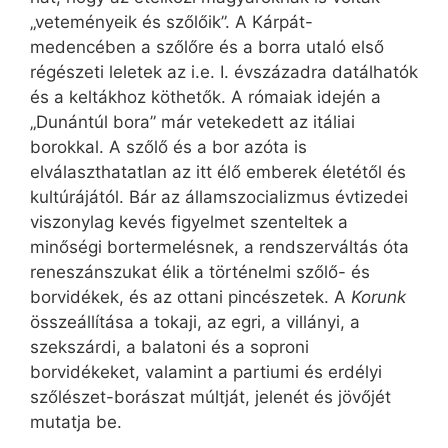
„veteményeik és szőlőik”. A Kárpát-
medencében a szőlőre és a borra utaló első
régészeti leletek az i.e. I. évszázadra datálhatók
és a keltákhoz köthetők. A rómaiak idején a
„Dunántúl bora” már vetekedett az itáliai
borokkal. A szőlő és a bor azóta is
elválaszthatatlan az itt élő emberek életétől és
kultúrájától. Bár az államszocializmus évtizedei
viszonylag kevés figyelmet szenteltek a
minőségi bortermelésnek, a rendszerváltás óta
reneszánszukat élik a történelmi szőlő- és
borvidékek, és az ottani pincészetek. A
Korunk
összeállítása a tokaji, az egri, a villányi, a
szekszárdi, a balatoni és a soproni
borvidékeket, valamint a partiumi és erdélyi
szőlészet-borászat múltját, jelenét és jövőjét
mutatja be.