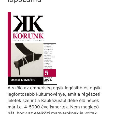
A szőlő az emberiség egyik legősibb és egyik
legfontosabb kultúrnövénye, amit a régészeti
leletek szerint a Kaukázustól délre élő népek
már i.e. 4-5000 éve ismertek. Nem meglepő
hát, hogy az etelközi magyaroknak is voltak