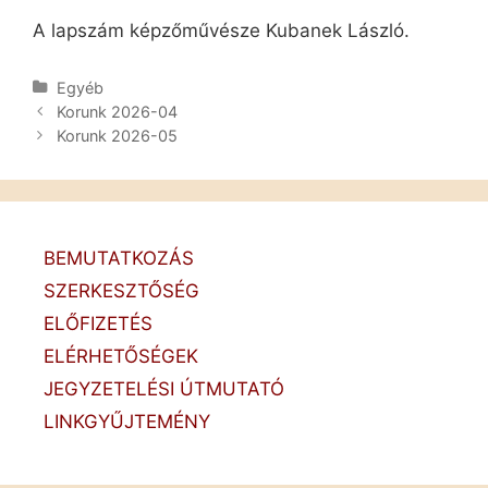
A lapszám képzőművésze Kubanek László.
Kategória
Egyéb
Post
Korunk 2026-04
navigation
Korunk 2026-05
BEMUTATKOZÁS
SZERKESZTŐSÉG
ELŐFIZETÉS
ELÉRHETŐSÉGEK
JEGYZETELÉSI ÚTMUTATÓ
LINKGYŰJTEMÉNY