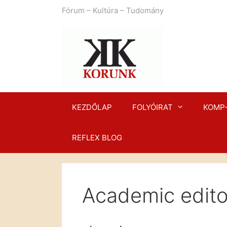
Kilépés
Fórum – Kultúra – Tudomány
a
tartalomba
KEZDŐLAP
FOLYÓIRAT
KOMP
REFLEX BLOG
Academic edito