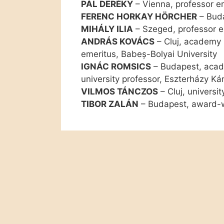
PÁL DERÉKY
– Vienna, professor em
FERENC HORKAY HÖRCHER
– Buda
MIHÁLY ILIA
– Szeged, professor e
ANDRÁS KOVÁCS
– Cluj, academy
emeritus, Babeș-Bolyai University
IGNÁC ROMSICS
– Budapest, acad
university professor, Eszterházy Kár
VILMOS TÁNCZOS
– Cluj, universi
TIBOR ZALÁN
– Budapest, award-w