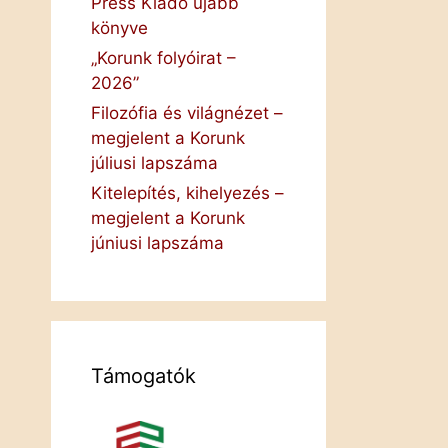
Press Kiadó újabb
könyve
„Korunk folyóirat –
2026”
Filozófia és világnézet –
megjelent a Korunk
júliusi lapszáma
Kitelepítés, kihelyezés –
megjelent a Korunk
júniusi lapszáma
Támogatók