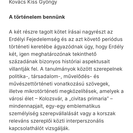
Kovács Kiss Gyöngy
A történelem bennünk
A két részre tagolt kötet írásai nagyrészt az
Erdélyi Fejedelemség és az azt követő periódus
történeti keretébe ágyazódnak úgy, hogy Erdély
két, igen meghatározónak tekinthető
századának bizonyos históriai aspektusait
villantják fel. A tanulmányok között szerepelnek
politika-, társadalom-, művelődés- és
művészettörténeti vonatkozású szövegek,
illetve mikrotörténeti megközelítések, amelyek a
városi élet – Kolozsvár, a „civitas primaria” –
mindennapjait, egy-egy emblematikus
személyiség szerepvállalását vagy a korszak
releváns szereplői közti interperszonális
kapcsolathálót vizsgálják.