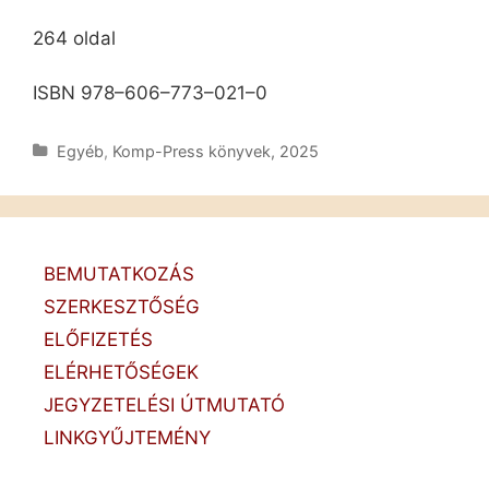
264 oldal
ISBN 978–606–773–021–0
Kategória
Egyéb
,
Komp-Press könyvek, 2025
BEMUTATKOZÁS
SZERKESZTŐSÉG
ELŐFIZETÉS
ELÉRHETŐSÉGEK
JEGYZETELÉSI ÚTMUTATÓ
LINKGYŰJTEMÉNY