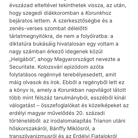
évszázad elteltével tekinthetek vissza, az után,
hogy szegedi diákkoromban a
Korunk
hoz
bejáratos lettem. A szerkesztőségbe és a
zenés-verses szombat délelőtti
tárlatmegnyitókra, de nem a folyóiratba: a
diktatúra bukásáig hivatalosan egy voltam a
nagy számban érkező idegenek közül
„Helgából”, ahogy Magyarországot nevezte a
Securitate. Kolozsvári epizódom azóta
folytatásos regénnyé terebélyesedett, amit
máig olvasok és írok. Ebből a regényből lett ez
a könyv is, amely a
Korunk
ban napvilágot látott
több mint félszáz tanulmányból, esszéből kínál
válogatást – összefoglalókat és közelképeket az
erdélyi magyar művelődés 20. századi
történetéből: az irodalomalapítás Trianon utáni
hőskorszakáról, Bánffy Miklósról, a
transzilvanizmusról és az Erdélyi Fiatalokról