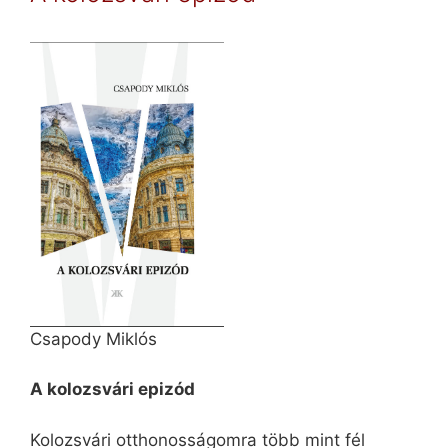
Csapody Miklós
A kolozsvári epizód
Kolozsvári otthonosságomra több mint fél