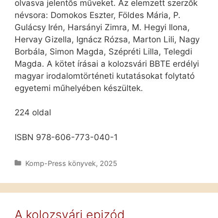
olvasva jelentős műveket. Az elemzett szerzők
névsora: Domokos Eszter, Földes Mária, P.
Gulácsy Irén, Harsányi Zimra, M. Hegyi Ilona,
Hervay Gizella, Ignácz Rózsa, Marton Lili, Nagy
Borbála, Simon Magda, Szépréti Lilla, Telegdi
Magda. A kötet írásai a kolozsvári BBTE erdélyi
magyar irodalomtörténeti kutatásokat folytató
egyetemi műhelyében készültek.
224 oldal
ISBN 978-606-773-040-1
Kategória
Komp-Press könyvek, 2025
A kolozsvári epizód