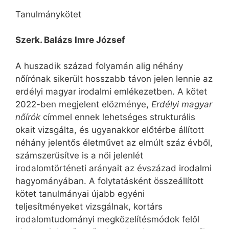
Tanulmánykötet
Szerk. Balázs Imre József
A huszadik század folyamán alig néhány
nőírónak sikerült hosszabb távon jelen lennie az
erdélyi magyar irodalmi emlékezetben. A kötet
2022-ben megjelent előzménye,
Erdélyi magyar
nőírók
címmel ennek lehetséges strukturális
okait vizsgálta, és ugyanakkor előtérbe állított
néhány jelentős életművet az elmúlt száz évből,
számszerűsítve is a női jelenlét
irodalomtörténeti arányait az évszázad irodalmi
hagyományában. A folytatásként összeállított
kötet tanulmányai újabb egyéni
teljesítményeket vizsgálnak, kortárs
irodalomtudományi megközelítésmódok felől