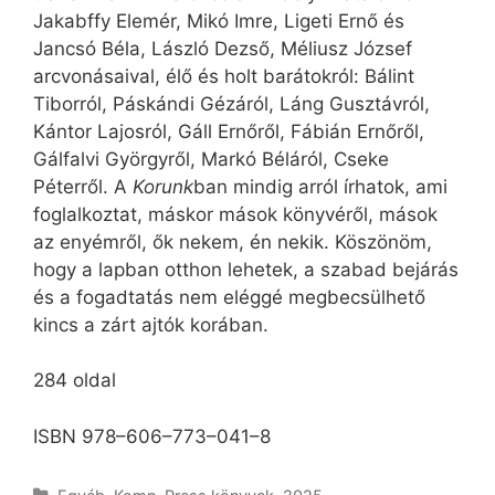
Jakabffy Elemér, Mikó Imre, Ligeti Ernő és
Jancsó Béla, László Dezső, Méliusz József
arcvonásaival, élő és holt barátokról: Bálint
Tiborról, Páskándi Gézáról, Láng Gusztávról,
Kántor Lajosról, Gáll Ernőről, Fábián Ernőről,
Gálfalvi Györgyről, Markó Béláról, Cseke
Péterről. A
Korunk
ban mindig arról írhatok, ami
foglalkoztat, máskor mások könyvéről, mások
az enyémről, ők nekem, én nekik. Köszönöm,
hogy a lapban otthon lehetek, a szabad bejárás
és a fogadtatás nem eléggé megbecsülhető
kincs a zárt ajtók korában.
284 oldal
ISBN 978–606–773–041–8
Kategória