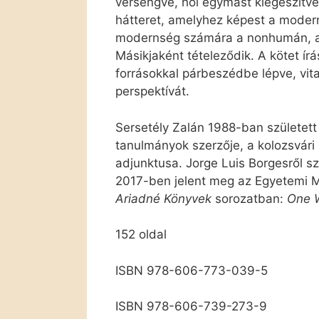
versengve, hol egymást kiegészítve
hátteret, amelyhez képest a mode
modernség számára a nonhumán, a 
Másikjaként tételeződik. A kötet írás
forrásokkal párbeszédbe lépve, vitat
perspektívát.
Sersetély Zalán 1988-ban született 
tanulmányok szerzője, a kolozsvár
adjunktusa. Jorge Luis Borgesről s
2017-ben jelent meg az Egyetemi 
Ariadné Könyvek
sorozatban:
One 
152 oldal
ISBN 978-606-773-039-5
ISBN 978-606-739-273-9