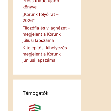
Press Kiadó újabb
könyve
„Korunk folyóirat –
2026”
Filozófia és világnézet –
megjelent a Korunk
júliusi lapszáma
Kitelepítés, kihelyezés –
megjelent a Korunk
júniusi lapszáma
Támogatók