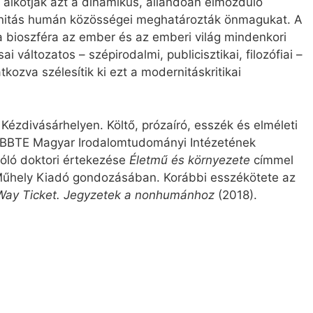
 alkotják azt a dinamikus, állandóan elmozduló
rnitás humán közösségei meghatározták önmagukat. A
bioszféra az ember és az emberi világ mindenkori
ai változatos – szépirodalmi, publicisztikai, filozófiai –
kozva szélesítik ki ezt a modernitáskritikai
Kézdivásárhelyen. Költő, prózaíró, esszék és elméleti
i BBTE Magyar Irodalomtudományi Intézetének
zóló doktori értekezése
Életmű és környezete
címmel
Műhely Kiadó gondozásában. Korábbi esszékötete az
Way Ticket. Jegyzetek a nonhumánhoz
(2018).