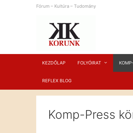
Kilépés
Fórum – Kultúra – Tudomány
a
tartalomba
KEZDŐLAP
FOLYÓIRAT
KOMP
REFLEX BLOG
Komp-Press kö