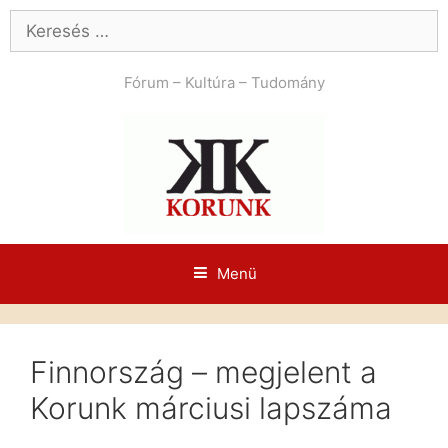
Kilépés
Keresés:
a
tartalomba
Fórum – Kultúra – Tudomány
Menü
Finnország – megjelent a
Korunk márciusi lapszáma