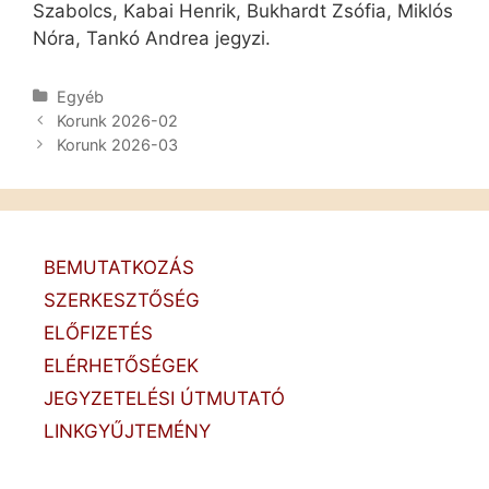
Szabolcs, Kabai Henrik, Bukhardt Zsófia, Miklós
Nóra, Tankó Andrea jegyzi.
Kategória
Egyéb
Post
Korunk 2026-02
navigation
Korunk 2026-03
BEMUTATKOZÁS
SZERKESZTŐSÉG
ELŐFIZETÉS
ELÉRHETŐSÉGEK
JEGYZETELÉSI ÚTMUTATÓ
LINKGYŰJTEMÉNY