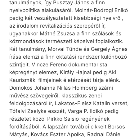
tanulmányok, így Pusztay János a finn
nyelvpolitika alakulásáról, Molnár-Bodrogi Enikő
pedig két veszélyeztetett kisebbségi nyelvről,
az irodalom revitalizációs szerepéről ír,
ugyanakkor Máthé Zsuzsa a finn szólások és
közmondások természeti képeivel foglalkozik.
Két tanulmány, Morvai Tünde és Gergely Ágnes
írása elemzi a finn oktatási rendszer különböző
szintjeit. Vincze Ferenc dokumentarista
képregényt elemez, Király Hajnal pedig Aki
Kaurismäki filmjeinek életérzését tárja elénk.
Domokos Johanna Niilas Holmberg számi
művész szövegeiről, klasszikus zenei
feldolgozásáról ír, Lakatos-Fleisz Katalin verset,
Tófalvi Zselyke esszét, Varga P. Ildikó pedig
részletet közöl Pirkko Saisio regényének
fordításából. A lapszám további cikkeit Borsos
Mátyás, Kovács Eszter Apolka, Radnai Dániel