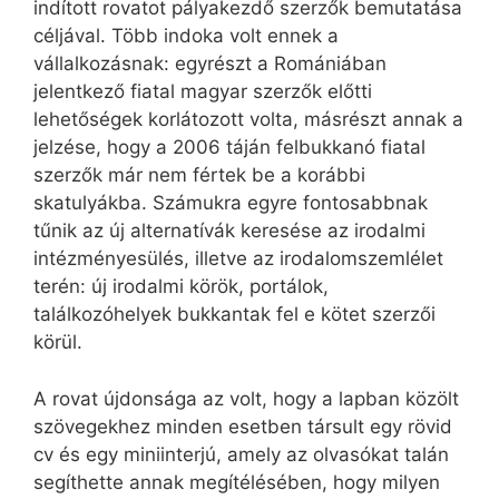
indított rovatot pályakezdő szerzők bemutatása
céljával. Több indoka volt ennek a
vállalkozásnak: egyrészt a Romániában
jelentkező fiatal magyar szerzők előtti
lehetőségek korlátozott volta, másrészt annak a
jelzése, hogy a 2006 táján felbukkanó fiatal
szerzők már nem fértek be a korábbi
skatulyákba. Számukra egyre fontosabbnak
tűnik az új alternatívák keresése az irodalmi
intézményesülés, illetve az irodalomszemlélet
terén: új irodalmi körök, portálok,
találkozóhelyek bukkantak fel e kötet szerzői
körül.
A rovat újdonsága az volt, hogy a lapban közölt
szövegekhez minden esetben társult egy rövid
cv és egy miniinterjú, amely az olvasókat talán
segíthette annak megítélésében, hogy milyen