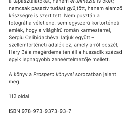
a tapasztalatokat, hanem
értelmezte
is őket;
nemcsak passzív tudást gyűjtött, hanem elemző
készségre is szert tett. Nem pusztán a
fotográfia véletlene, sem egyszerű kortörténeti
emlék, hogy a világhírű román karmesterrel,
Sergiu Celibidachéval látjuk együtt –
szellemtörténeti adalék ez, amely arról beszél,
Hary Béla megérdemelten áll a huszadik század
egyik legnagyobb zeneértelmezője mellett.
A könyv a
Prospero könyvei
sorozatban jelent
meg.
112 oldal
ISBN 978-973-9373-93-7