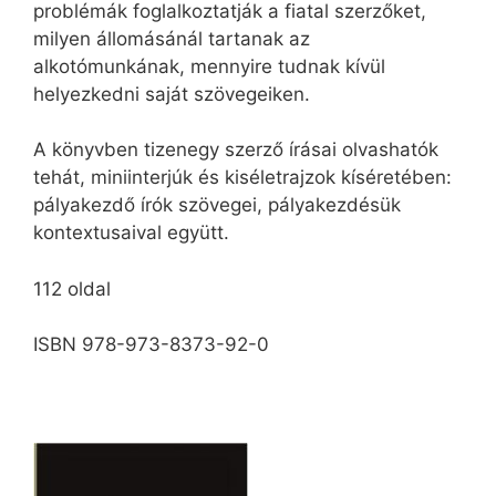
problémák foglalkoztatják a fiatal szerzőket,
milyen állomásánál tartanak az
alkotómunkának, mennyire tudnak kívül
helyezkedni saját szövegeiken.
A könyvben tizenegy szerző írásai olvashatók
tehát, miniinterjúk és kiséletrajzok kíséretében:
pályakezdő írók szövegei, pályakezdésük
kontextusaival együtt.
112 oldal
ISBN 978-973-8373-92-0