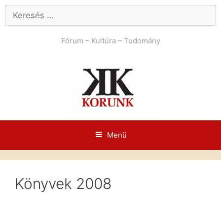
Kilépés
Keresés:
a
tartalomba
Fórum – Kultúra – Tudomány
Menü
Könyvek 2008