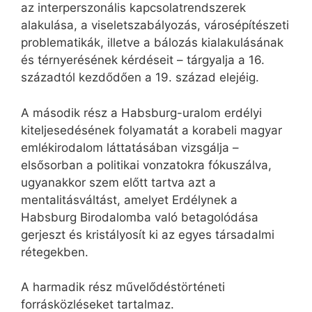
az interperszonális kapcsolatrendszerek
alakulása, a viseletszabályozás, városépítészeti
problematikák, illetve a bálozás kialakulásának
és térnyerésének kérdéseit – tárgyalja a 16.
századtól kezdődően a 19. század elejéig.
A második rész a Habsburg-uralom erdélyi
kiteljesedésének folyamatát a korabeli magyar
emlékirodalom láttatásában vizsgálja –
elsősorban a politikai vonzatokra fókuszálva,
ugyanakkor szem előtt tartva azt a
mentalitásváltást, amelyet Erdélynek a
Habsburg Birodalomba való betagolódása
gerjeszt és kristályosít ki az egyes társadalmi
rétegekben.
A harmadik rész művelődéstörténeti
forrásközléseket tartalmaz.