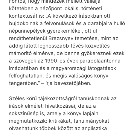
Fontos, hogy mindezek mellett vállalja
kötetében a nézőpont lokális, történeti
kontextusát is: „A következő írásokban ott
bujdokolnak a felvonulások és a darabjaira hulló
népünnepélyek gyerekemlékei, ott ül
rendíthetetlenül Brezsnyev temetése, mint az
addig látott leghosszabb tévés közvetítés
mámorító élménye, de benne gyökereznek ezek
a szövegek az 1990-es évek parabolaantenna-
imádatában és a magyarországi látogatások
felfoghatatlan, és mégis valóságos könyv-
tengerében.” – írja bevezetőjében.
Széles körű tájékozottságról tanúskodnak az
írások elméleti hivatkozásai, de az a
sokszínűség is, amely a könyv lapjain
megmutatkozik: kritikákat, tanulmányokat
olvashatunk többek között az anglisztika