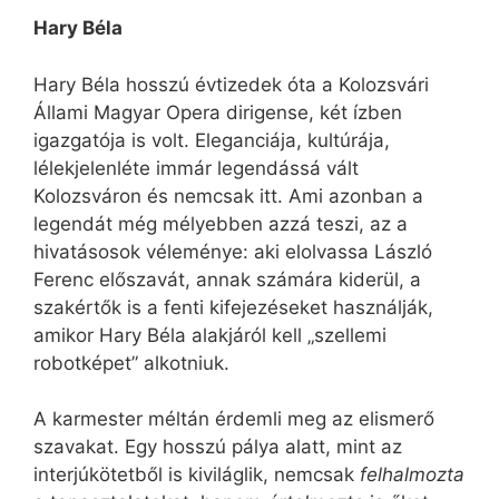
Hary Béla
Hary Béla hosszú évtizedek óta a Kolozsvári
Állami Magyar Opera dirigense, két ízben
igazgatója is volt. Eleganciája, kultúrája,
lélekjelenléte immár legendássá vált
Kolozsváron és nemcsak itt. Ami azonban a
legendát még mélyebben azzá teszi, az a
hivatásosok véleménye: aki elolvassa László
Ferenc előszavát, annak számára kiderül, a
szakértők is a fenti kifejezéseket használják,
amikor Hary Béla alakjáról kell „szellemi
robotképet” alkotniuk.
A karmester méltán érdemli meg az elismerő
szavakat. Egy hosszú pálya alatt, mint az
interjúkötetből is kiviláglik, nemcsak
felhalmozta