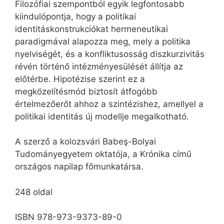
Filozófiai szempontból egyik legfontosabb
kiindulópontja, hogy a politikai
identitáskonstrukciókat hermeneutikai
paradigmával alapozza meg, mely a politika
nyelviségét, és a konfliktusosság diszkurzivitás
révén történő intézményesülését állítja az
előtérbe. Hipotézise szerint ez a
megközelítésmód biztosít átfogóbb
értelmezőerőt ahhoz a szintézishez, amellyel a
politikai identitás új modellje megalkotható.
A szerző a kolozsvári Babeş-Bolyai
Tudományegyetem oktatója, a Krónika című
országos napilap főmunkatársa.
248 oldal
ISBN 978-973-9373-89-0