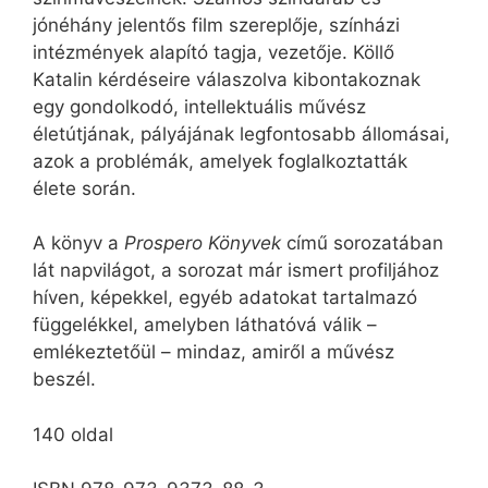
jónéhány jelentős film szereplője, színházi
intézmények alapító tagja, vezetője. Köllő
Katalin kérdéseire válaszolva kibontakoznak
egy gondolkodó, intellektuális művész
életútjának, pályájának legfontosabb állomásai,
azok a problémák, amelyek foglalkoztatták
élete során.
A könyv a
Prospero Könyvek
című sorozatában
lát napvilágot, a sorozat már ismert profiljához
híven, képekkel, egyéb adatokat tartalmazó
függelékkel, amelyben láthatóvá válik –
emlékeztetőül – mindaz, amiről a művész
beszél.
140 oldal