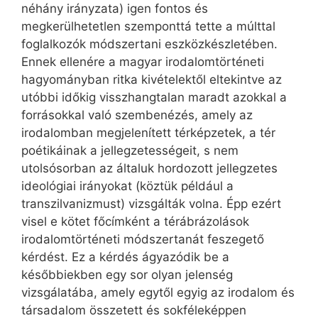
néhány irányzata) igen fontos és
megkerülhetetlen szemponttá tette a múlttal
foglalkozók módszertani eszközkészletében.
Ennek ellenére a magyar irodalomtörténeti
hagyományban ritka kivételektől eltekintve az
utóbbi időkig visszhangtalan maradt azokkal a
forrásokkal való szembenézés, amely az
irodalomban megjelenített térképzetek, a tér
poétikáinak a jellegzetességeit, s nem
utolsósorban az általuk hordozott jellegzetes
ideológiai irányokat (köztük például a
transzilvanizmust) vizsgálták volna. Épp ezért
visel e kötet főcímként a térábrázolások
irodalomtörténeti módszertanát feszegető
kérdést. Ez a kérdés ágyazódik be a
későbbiekben egy sor olyan jelenség
vizsgálatába, amely egytől egyig az irodalom és
társadalom összetett és sokféleképpen