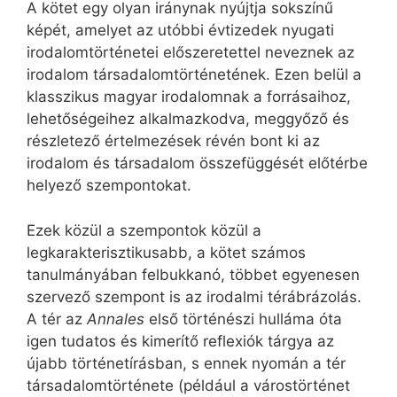
A kötet egy olyan iránynak nyújtja sokszínű
képét, amelyet az utóbbi évtizedek nyugati
irodalomtörténetei előszeretettel neveznek az
irodalom társadalomtörténetének. Ezen belül a
klasszikus magyar irodalomnak a forrásaihoz,
lehetőségeihez alkalmazkodva, meggyőző és
részletező értelmezések révén bont ki az
irodalom és társadalom összefüggését előtérbe
helyező szempontokat.
Ezek közül a szempontok közül a
legkarakterisztikusabb, a kötet számos
tanulmányában felbukkanó, többet egyenesen
szervező szempont is az irodalmi térábrázolás.
A tér az
Annales
első történészi hulláma óta
igen tudatos és kimerítő reflexiók tárgya az
újabb történetírásban, s ennek nyomán a tér
társadalomtörténete (például a várostörténet