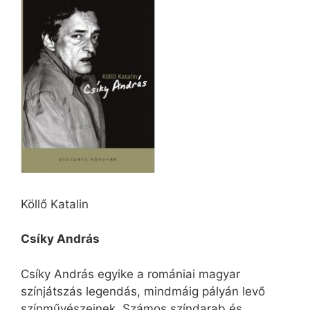
Köllő Katalin
Csíky András
Csíky András egyike a romániai magyar
színjátszás legendás, mindmáig pályán levő
színművészeinek. Számos színdarab és