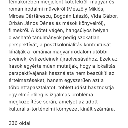
témakörében megjelent kötetekről, magyar és
román irodalmi művekről (Mészöly Miklós,
Mircea Cărtărescu, Bogdán László, Vida Gábor,
Orbán János Dénes és mások könyveiről),
filmekről. A kötet végén, hangsúlyos helyen
olvasható tanulmányok pedig szokatlan
perspektívát, a posztkolonialitás kontextusát
kínálják a romániai magyar irodalom utóbbi
éveinek, évtizedeinek újraolvasásához. Ezek az
írások egyértelműen mutatják, hogy a lokalitás
perspektívájának használata nem beszűkíti az
értelmezéseket, hanem egyszerűen azt a
többlettapasztalatot, töblettudást hasznosítja
egy elméletileg is izgalmas probléma
megközelítése során, amelyet az adott
kulturális-történelmi környezet kínált számára.
236 oldal