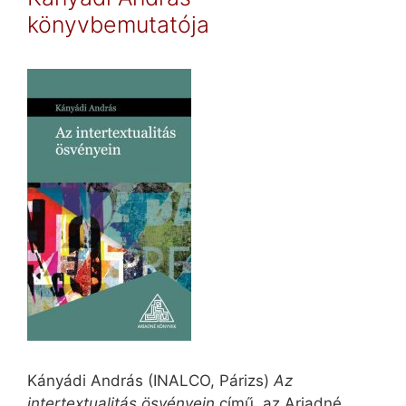
könyvbemutatója
Kányádi András (INALCO, Párizs)
Az
intertextualitás ösvényein
című, az Ariadné