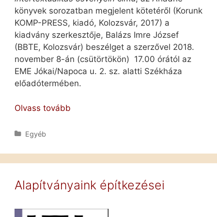
könyvek sorozatban megjelent kötetéről (Korunk
KOMP-PRESS, kiadó, Kolozsvár, 2017) a
kiadvány szerkesztője, Balázs Imre József
(BBTE, Kolozsvár) beszélget a szerzővel 2018.
november 8-án (csütörtökön) 17.00 órától az
EME Jókai/Napoca u. 2. sz. alatti Székháza
előadótermében.
Kányádi
Olvass tovább
András
könyvbemutatója
Kategória
Egyéb
Alapítványaink építkezései