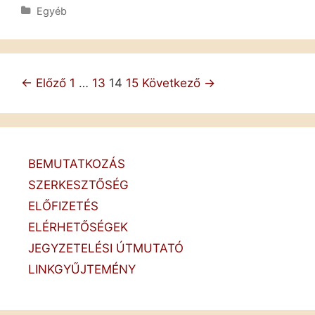
Orsolyának
Kategória
Egyéb
2018-
as
Korunk-
publikációiért
Post
← Előző
1
…
13
14
15
Következő →
navigation
BEMUTATKOZÁS
SZERKESZTŐSÉG
ELŐFIZETÉS
ELÉRHETŐSÉGEK
JEGYZETELÉSI ÚTMUTATÓ
LINKGYŰJTEMÉNY