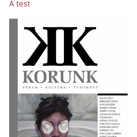
Barna
A test
előadása