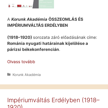
A
Korunk Akadémia
ÖSSZEOMLÁS ÉS
IMPÉRIUMVÁLTÁS ERDÉLYBEN
(1918–1920)
sorozata záró előadásának címe:
Románia nyugati határainak kijelölése a
párizsi békekonferencián
.
Románia
Olvass tovább
nyugati
határainak
Kategória
Korunk Akadémia
kijelölése
a
párizsi
békekonferencián:
Impériumváltás Erdélyben (1918–
Romsics
1920)