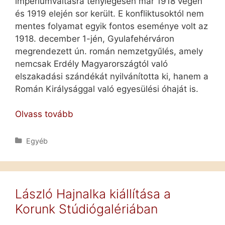
impériumváltásra ténylegesen már 1918 végén
és 1919 elején sor került. E konfliktusoktól nem
mentes folyamat egyik fontos eseménye volt az
1918. december 1-jén, Gyulafehérváron
megrendezett ún. román nemzetgyűlés, amely
nemcsak Erdély Magyarországtól való
elszakadási szándékát nyilvánította ki, hanem a
Román Királysággal való egyesülési óhaját is.
Impériumváltás
Olvass tovább
Erdélyben
(1918–
Kategória
Egyéb
1920)
László Hajnalka kiállítása a
Korunk Stúdiógalériában