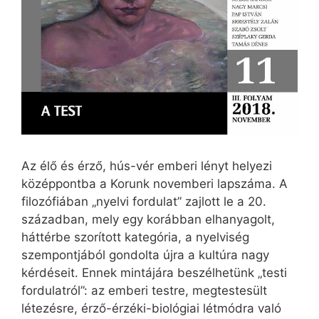
Az élő és érző, hús-vér emberi lényt helyezi
középpontba a Korunk novemberi lapszáma. A
filozófiában „nyelvi fordulat” zajlott le a 20.
században, mely egy korábban elhanyagolt,
háttérbe szorított kategória, a nyelviség
szempontjából gondolta újra a kultúra nagy
kérdéseit. Ennek mintájára beszélhetünk „testi
fordulatról”: az emberi testre, megtestesült
létezésre, érző-érzéki-biológiai létmódra való