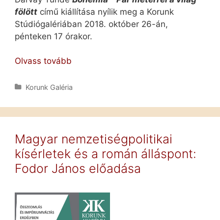
fölött
című kiállítása nyílik meg a Korunk
Stúdiógalériában 2018. október 26-án,
pénteken 17 órakor.
Darvay
Olvass tovább
Tünde
kiállítása
Kategória
Korunk Galéria
a
Korunk
Stúdiógalériában
Magyar nemzetiségpolitikai
kísérletek és a román álláspont:
Fodor János előadása