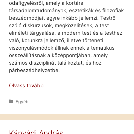
odafigyelésről, amely a kortárs
társadalomtudományok, esztétikák és filozófiák
beszédmódjait egyre inkább jellemzi. Testről
szóló diskurzusok, megközelítések, a test
elméleti tárgyalása, a modern test és a testhez
való, korunkra jellemző, illetve történeti
viszonyulásmódok állnak ennek a tematikus
összeállításnak a középpontjában, amely
számos diszciplínát találkoztat, és hoz
párbeszédhelyzetbe.
A
Olvass tovább
test
Kategória
Egyéb
Kányádi András