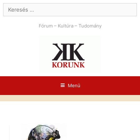
Kilépés
Keresés:
a
tartalomba
Fórum – Kultúra – Tudomány
Menü