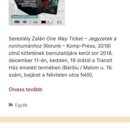
Serestély Zalán
One Way Ticket – Jegyzetek a
nonhumánhoz
(Korunk – Komp-Press, 2018)
című kötetének bemutatójára kerül sor 2018.
december 11-én, kedden, 19 órától a Tranzit
Ház emeleti termében (Barițiu / Malom u. 16.
szám, bejárat a Névtelen utca felől).
Serestély
Olvass tovább
Zalán-
könyvbemutató
Kategória
Egyéb