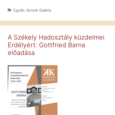
Kategória
Egyéb
,
Korunk Galéria
A Székely Hadosztály küzdelmei
Erdélyért: Gottfried Barna
előadása