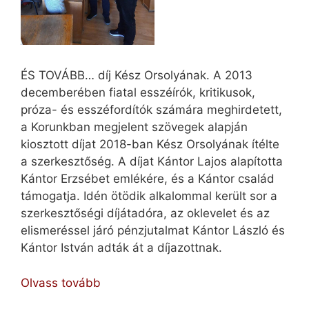
ÉS TOVÁBB… díj Kész Orsolyának. A 2013
decemberében fiatal esszéírók, kritikusok,
próza- és esszéfordítók számára meghirdetett,
a Korunkban megjelent szövegek alapján
kiosztott díjat 2018-ban Kész Orsolyának ítélte
a szerkesztőség. A díjat Kántor Lajos alapította
Kántor Erzsébet emlékére, és a Kántor család
támogatja. Idén ötödik alkalommal került sor a
szerkesztőségi díjátadóra, az oklevelet és az
elismeréssel járó pénzjutalmat Kántor László és
Kántor István adták át a díjazottnak.
Díj
Olvass tovább
Kész