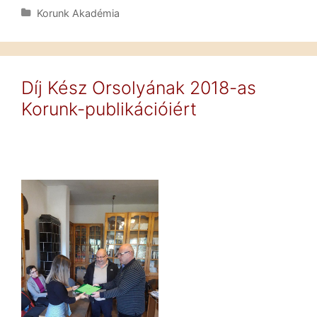
kísérletek
Kategória
Korunk Akadémia
és
a
román
álláspont:
Díj Kész Orsolyának 2018-as
Fodor
Korunk-publikációiért
János
előadása