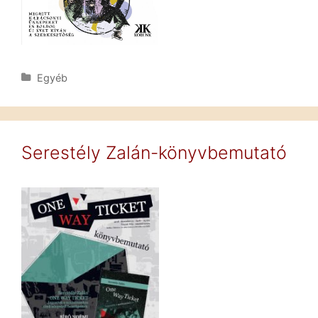
Kategória
Egyéb
Serestély Zalán-könyvbemutató