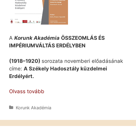
A
Korunk Akadémia
ÖSSZEOMLÁS ÉS
IMPÉRIUMVÁLTÁS ERDÉLYBEN
(1918–1920)
sorozata novemberi előadásának
címe:
A Székely Hadosztály küzdelmei
Erdélyért.
A
Olvass tovább
Székely
Hadosztály
Kategória
Korunk Akadémia
küzdelmei
Erdélyért:
Gottfried