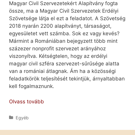
Magyar Civil Szervezetekért Alapítvány fogta
össze, ma a Magyar Civil Szervezetek Erdélyi
Szövetsége látja el ezt a feladatot. A Szövetség
2018 nyarán 2200 alapítványt, társaságot,
egyesületet vett számba. Sok ez vagy kevés?
Mármint a Romániában bejegyzett több mint
százezer nonprofit szervezet arányához
viszonyítva. Kétségtelen, hogy az erdélyi
magyar civil szféra szervezet-sűrűsége alatta
van a romániai átlagnak. Ám ha a közösségi
feladatkörök teljesítését tekintjük, árnyaltabban
kell fogalmaznunk.
Alapítványaink
Olvass tovább
építkezései
Kategória
Egyéb