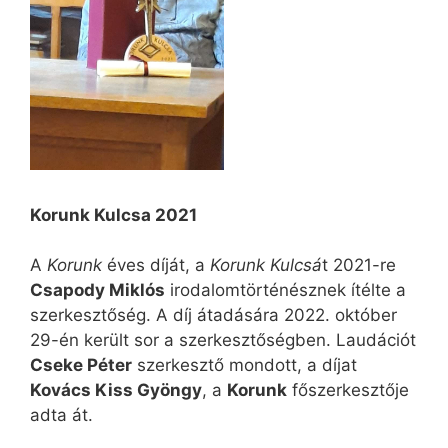
Korunk Kulcsa 2021
A
Korunk
éves díját, a
Korunk Kulcsá
t 2021-re
Csapody Miklós
irodalomtörténésznek ítélte a
szerkesztőség. A díj átadására 2022. október
29-én került sor a szerkesztőségben. Laudációt
Cseke Péter
szerkesztő mondott, a díjat
Kovács Kiss Gyöngy
, a
Korunk
főszerkesztője
adta át.