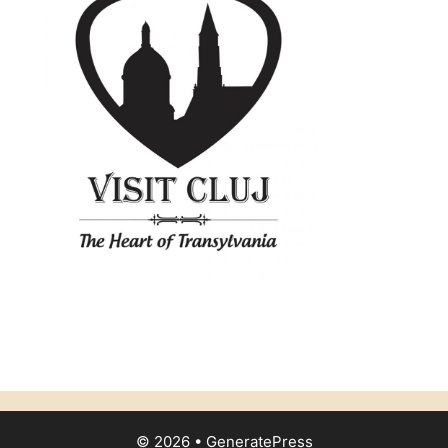
© 2026
•
GeneratePress