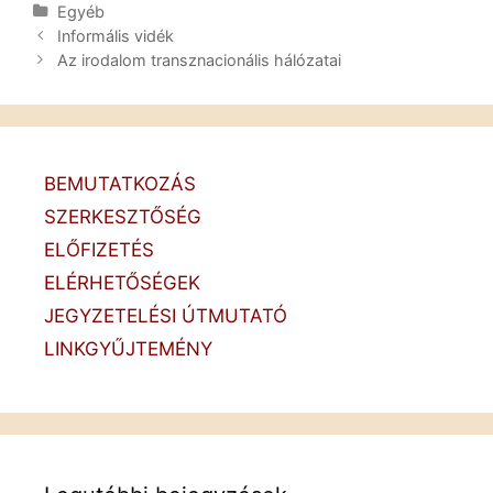
Kategória
Egyéb
Post
Informális vidék
navigation
Az irodalom transznacionális hálózatai
BEMUTATKOZÁS
SZERKESZTŐSÉG
ELŐFIZETÉS
ELÉRHETŐSÉGEK
JEGYZETELÉSI ÚTMUTATÓ
LINKGYŰJTEMÉNY