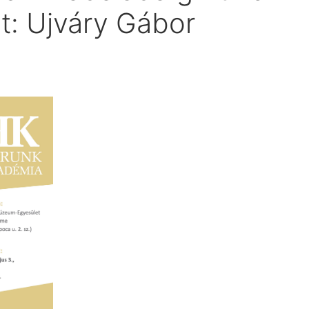
t: Ujváry Gábor