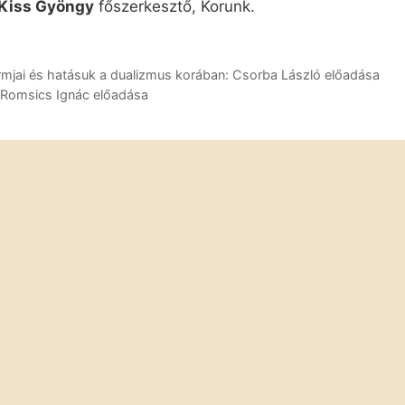
Kiss Gyöngy
főszerkesztő, Korunk.
rmjai és hatásuk a dualizmus korában: Csorba László előadása
 Romsics Ignác előadása