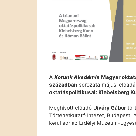
A
Korunk Akadémia
Magyar oktatá
században
sorozata májusi előad
oktatáspolitikusai: Klebelsberg K
Meghívott előadó
Ujváry Gábor
tör
Történetkutató Intézet, Budapest. 
kerül sor az Erdélyi Múzeum-Egyesü