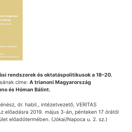
si rendszerek és oktatáspolitikusok a 18–20.
ásának címe:
A trianoni Magyarország
uno és Hóman Bálint.
ténész, dr. habil., intézetvezető, VERITAS
Az előadásra 2019. május 3-án, pénteken 17 órától
let előadótermében. (Jókai/Napoca u. 2. sz.)