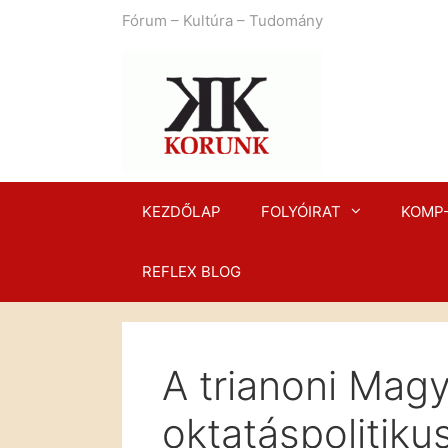
Kilépés
Fórum – Kultúra – Tudomány
a
tartalomba
KEZDŐLAP
FOLYÓIRAT
KOMP
REFLEX BLOG
A trianoni Mag
oktatáspolitiku