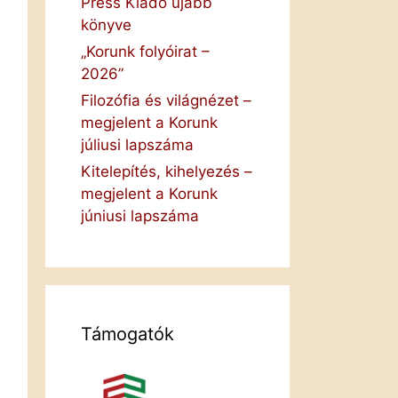
Press Kiadó újabb
könyve
„Korunk folyóirat –
2026”
Filozófia és világnézet –
megjelent a Korunk
júliusi lapszáma
Kitelepítés, kihelyezés –
megjelent a Korunk
júniusi lapszáma
Támogatók