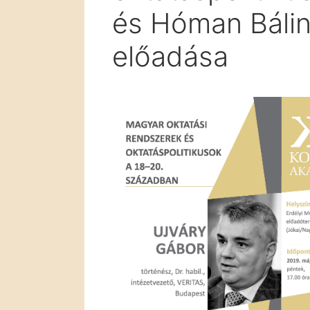
és Hóman Bálin
előadása