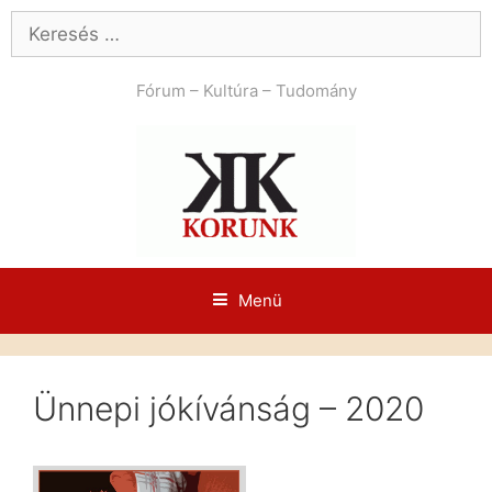
Kilépés
Keresés:
a
tartalomba
Fórum – Kultúra – Tudomány
Menü
Ünnepi jókívánság – 2020