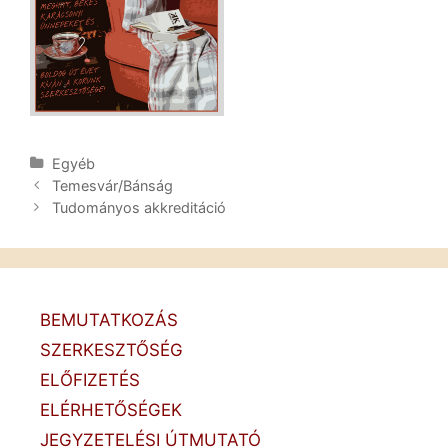
Kategória
Egyéb
Post
Temesvár/Bánság
navigation
Tudományos akkreditáció
BEMUTATKOZÁS
SZERKESZTŐSÉG
ELŐFIZETÉS
ELÉRHETŐSÉGEK
JEGYZETELÉSI ÚTMUTATÓ