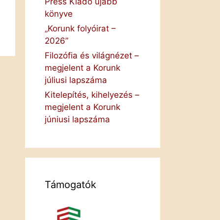
Press Kiadó újabb
könyve
„Korunk folyóirat –
2026”
Filozófia és világnézet –
megjelent a Korunk
júliusi lapszáma
Kitelepítés, kihelyezés –
megjelent a Korunk
júniusi lapszáma
Támogatók