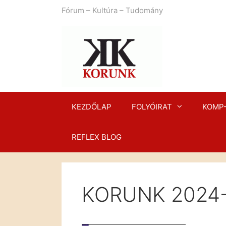
Kilépés
Fórum – Kultúra – Tudomány
a
tartalomba
KEZDŐLAP
FOLYÓIRAT
KOMP
REFLEX BLOG
KORUNK 2024