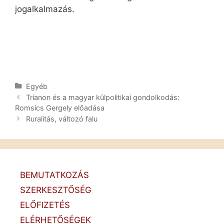
jogalkalmazás.
Kategória
Egyéb
Post
Trianon és a magyar külpolitikai gondolkodás:
navigation
Romsics Gergely előadása
Ruralitás, változó falu
BEMUTATKOZÁS
SZERKESZTŐSÉG
ELŐFIZETÉS
ELÉRHETŐSÉGEK