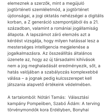
elemeznek a szerzők, mint a megújuló
jogtörténeti szemléletmód, a jogtörténet
újdonságai, a jogi oktatás nehézségei a digitális
korban, a Z generáció szempontjából és a 21.
században, valamint a romániai jogállamiság
állapota. A lapszámot záró elemzés azt a
kérdést vizsgálja, hogy milyen hatással lesz a
mesterséges intelligencia megjelenése a
jogalkalmazásra. Az összeállítás általános
üzenete az, hogy az új társadalmi kihívások
nem a jog meghaladását eredményezik, sőt, a
hatás valójában a szabályozás komplexebbé
válása – a jognak pedig kulcsszerepet kell
játszania alapvető értékeink védelmében.
A tartalomból: Nótári Tamás: Választási
kampány Pompeiiben, Szabó Ádám: A terving
törvénymondók kora Erdélyben, Bonyhai