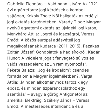
Gabriella Eleonóra ‒ Valdmann István: Az 1921.
évi agrárreform: jogi kérdések a korabeli
sajtóban, Kokoly Zsolt: Női hallgatók az erdélyi
jogi oktatás történetében, Várady Tibor: Magyar
nyelvű egyetemi oktatás az újvidéki jogi karon,
Menyhárd Attila: Jogról és igazságról, Veress
Emőd: A közös európai adásvételi jog
megalkotásának kudarca (2011–2015), Fazakas
Zoltán József: Gondolatok a hadisírokról, Kádár
Hunor: A védelem jogait fenyegetõ súlyos és
valós veszedelem: az „in rem nyomozás”,
Fekete Balázs: „Jog és irodalom”: csendes
forradalom a Magyar jogelméletben?, Varga
Attila: „Minden alkotmányhoz tartozik egy
eposz, és minden tízparancsolathoz egy
szentírás” – avagy a görög Antigonétól az
amerikai Elektráig, Székely János – Veress
Emőd: A mesterséges intelligencia és a