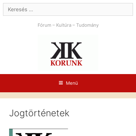
Kilépés
Keresés:
a
tartalomba
Fórum – Kultúra – Tudomány
Menü
Jogtörténetek