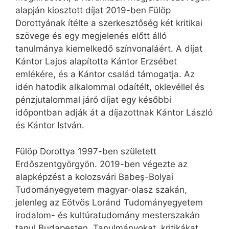
alapján kiosztott díjat 2019-ben Fülöp
Dorottyának ítélte a szerkesztőség két kritikai
szövege és egy megjelenés előtt álló
tanulmánya kiemelkedő színvonaláért. A díjat
Kántor Lajos alapította Kántor Erzsébet
emlékére, és a Kántor család támogatja. Az
idén hatodik alkalommal odaítélt, oklevéllel és
pénzjutalommal járó díjat egy későbbi
időpontban adják át a díjazottnak Kántor László
és Kántor István.
Fülöp Dorottya 1997-ben született
Erdőszentgyörgyön. 2019-ben végezte az
alapképzést a kolozsvári Babeș-Bolyai
Tudományegyetem magyar-olasz szakán,
jelenleg az Eötvös Loránd Tudományegyetem
irodalom- és kultúratudomány mesterszakán
tanul Budapesten. Tanulmányokat, kritikákat,