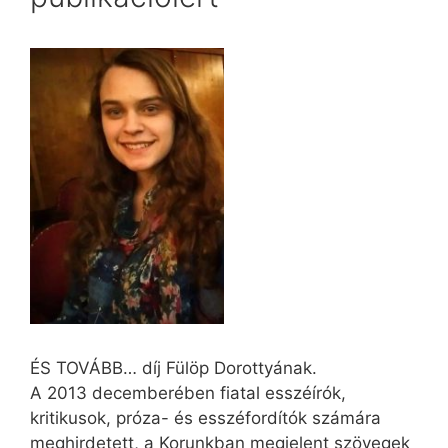
ÉS TOVÁBB… díj Fülöp Dorottyának.
A 2013 decemberében fiatal esszéírók,
kritikusok, próza- és esszéfordítók számára
meghirdetett, a Korunkban megjelent szövegek