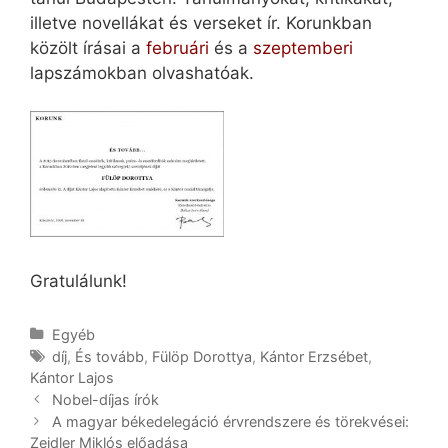
illetve novellákat és verseket ír. Korunkban
közölt írásai a
februári
és a
szeptemberi
lapszámokban olvashatóak.
Gratulálunk!
Kategória
Egyéb
Címkék
díj
,
És tovább
,
Fülöp Dorottya
,
Kántor Erzsébet
,
Kántor Lajos
Post
Nobel-díjas írók
navigation
A magyar békedelegáció érvrendszere és törekvései:
Zeidler Miklós előadása