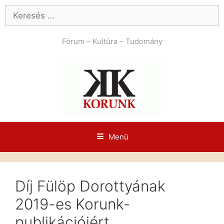
Kilépés
Keresés:
a
tartalomba
Fórum – Kultúra – Tudomány
Menü
Díj Fülöp Dorottyának
2019-es Korunk-
publikációiért