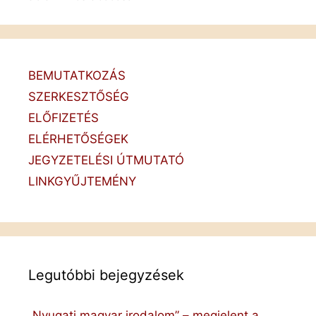
BEMUTATKOZÁS
SZERKESZTŐSÉG
ELŐFIZETÉS
ELÉRHETŐSÉGEK
JEGYZETELÉSI ÚTMUTATÓ
LINKGYŰJTEMÉNY
Legutóbbi bejegyzések
„Nyugati magyar irodalom” – megjelent a