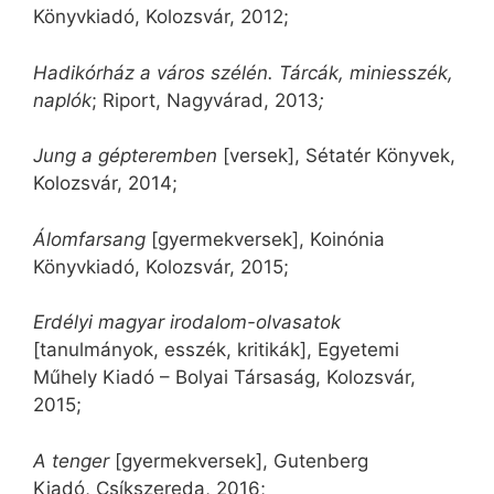
Könyvkiadó, Kolozsvár, 2012;
Hadikórház a város szélén. Tárcák, miniesszék,
naplók
; Riport, Nagyvárad, 2013
;
Jung a gépteremben
[versek], Sétatér Könyvek,
Kolozsvár, 2014;
Álomfarsang
[gyermekversek], Koinónia
Könyvkiadó, Kolozsvár, 2015;
Erdélyi magyar irodalom-olvasatok
[tanulmányok, esszék, kritikák], Egyetemi
Műhely Kiadó – Bolyai Társaság, Kolozsvár,
2015;
A tenger
[gyermekversek], Gutenberg
Kiadó, Csíkszereda, 2016;