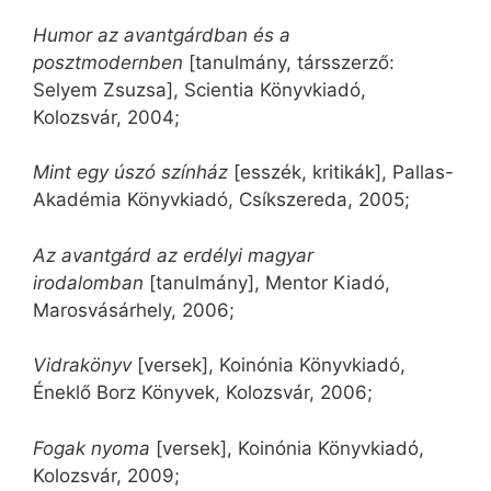
Humor az avantgárdban és a
posztmodernben
[tanulmány, társszerző:
Selyem Zsuzsa], Scientia Könyvkiadó,
Kolozsvár, 2004;
Mint egy úszó színház
[esszék, kritikák], Pallas-
Akadémia Könyvkiadó, Csíkszereda, 2005;
Az avantgárd az erdélyi magyar
irodalomban
[tanulmány], Mentor Kiadó,
Marosvásárhely, 2006;
Vidrakönyv
[versek], Koinónia Könyvkiadó,
Éneklő Borz Könyvek, Kolozsvár, 2006;
Fogak nyoma
[versek], Koinónia Könyvkiadó,
Kolozsvár, 2009;