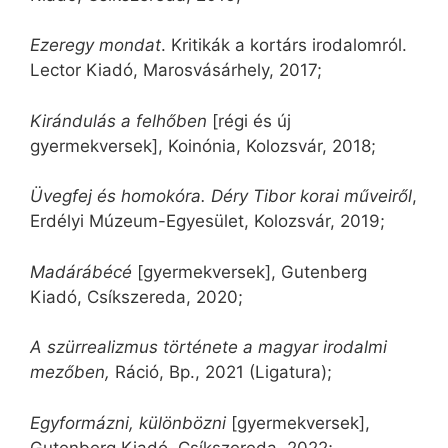
Ezeregy mondat
. Kritikák a kortárs irodalomról.
Lector Kiadó, Marosvásárhely, 2017;
Kirándulás a felhőben
[régi és új
gyermekversek], Koinónia, Kolozsvár, 2018;
Üvegfej és homokóra. Déry Tibor korai műveiről
,
Erdélyi Múzeum-Egyesület, Kolozsvár, 2019;
Madárábécé
[gyermekversek], Gutenberg
Kiadó, Csíkszereda, 2020;
A szürrealizmus története a magyar irodalmi
mezőben,
Ráció, Bp., 2021 (Ligatura);
Egyformázni, különbözni
[gyermekversek],
Gutenberg Kiadó, Csíkszereda, 2022;