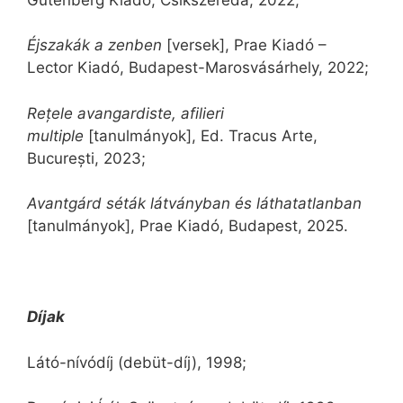
Éjszakák a zenben
[versek], Prae Kiadó –
Lector Kiadó, Budapest-Marosvásárhely, 2022;
Rețele avangardiste, afilieri
multiple
[tanulmányok], Ed. Tracus Arte,
București, 2023;
Avantgárd séták látványban és láthatatlanban
[tanulmányok], Prae Kiadó, Budapest, 2025.
Díjak
Látó-nívódíj (debüt-díj), 1998;