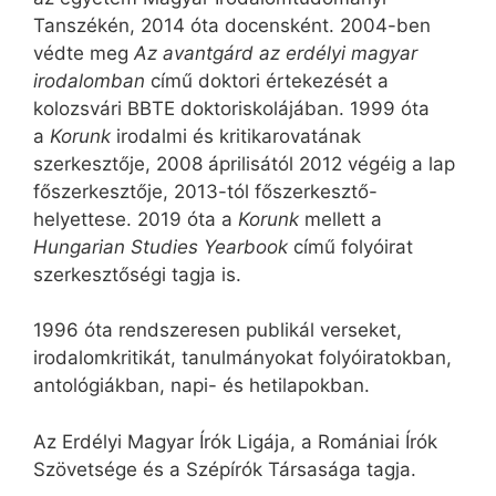
Tanszékén, 2014 óta docensként. 2004-ben
védte meg
Az avantgárd az erdélyi magyar
irodalomban
című doktori értekezését a
kolozsvári BBTE doktoriskolájában. 1999 óta
a
Korunk
irodalmi és kritikarovatának
szerkesztője, 2008 áprilisától 2012 végéig a lap
főszerkesztője, 2013-tól főszerkesztő-
helyettese. 2019 óta a
Korunk
mellett a
Hungarian Studies Yearbook
című folyóirat
szerkesztőségi tagja is.
1996 óta rendszeresen publikál verseket,
irodalomkritikát, tanulmányokat folyóiratokban,
antológiákban, napi- és hetilapokban.
Az Erdélyi Magyar Írók Ligája, a Romániai Írók
Szövetsége és a Szépírók Társasága tagja.