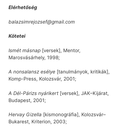
Elérhetőség
balazsimrejozsef@gmail.com
Kötetei
Ismét másnap
[versek], Mentor,
Marosvásárhely, 1998;
A nonsalansz esélye
[tanulmányok, kritikák],
Komp-Press, Kolozsvár, 2001;
A Dél-Párizs nyárikert
[versek], JAK–Kijárat,
Budapest, 2001;
Hervay Gizella
[kismonográfia], Kolozsvár–
Bukarest, Kriterion, 2003;