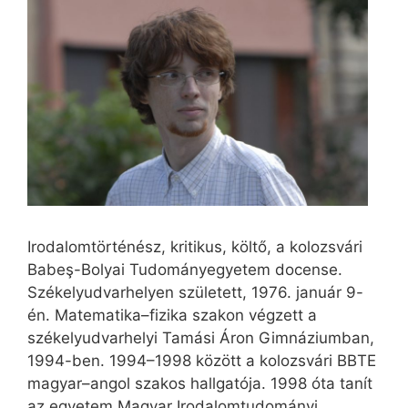
Irodalomtörténész, kritikus, költő, a kolozsvári
Babeş-Bolyai Tudományegyetem docense.
Székelyudvarhelyen született, 1976. január 9-
én. Matematika–fizika szakon végzett a
székelyudvarhelyi Tamási Áron Gimnáziumban,
1994-ben. 1994–1998 között a kolozsvári BBTE
magyar–angol szakos hallgatója. 1998 óta tanít
az egyetem Magyar Irodalomtudományi