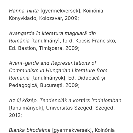
Hanna-hinta
[gyermekversek], Koinónia
Könyvkiadó, Kolozsvár, 2009;
Avangarda în literatura maghiară din
România
[tanulmány], ford. Kocsis Francisko,
Ed. Bastion, Timişoara, 2009;
Avant-garde and Representations of
Communism in Hungarian Literature from
Romania
[tanulmányok], Ed. Didactică şi
Pedagogică, Bucureşti, 2009;
Az új közép. Tendenciák a kortárs irodalomban
[tanulmányok], Universitas Szeged, Szeged,
2012;
Blanka birodalma
[gyermekversek], Koinónia