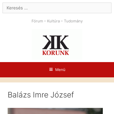
Kilépés
Keresés:
a
tartalomba
Fórum – Kultúra – Tudomány
Menü
Balázs Imre József