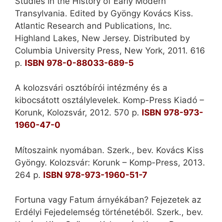
Studies in the History of Early Modern
Transylvania. Edited by Gyöngy Kovács Kiss.
Atlantic Research and Publications, Inc.
Highland Lakes, New Jersey. Distributed by
Columbia University Press, New York, 2011. 616
p.
ISBN 978-0-88033-689-5
A kolozsvári osztóbírói intézmény és a
kibocsátott osztálylevelek. Komp-Press Kiadó –
Korunk, Kolozsvár, 2012. 570 p.
ISBN 978-973-
1960-47-0
Mítoszaink nyomában. Szerk., bev. Kovács Kiss
Gyöngy. Kolozsvár: Korunk – Komp-Press, 2013.
264 p.
ISBN 978-973-1960-51-7
Fortuna vagy Fatum árnyékában? Fejezetek az
Erdélyi Fejedelemség történetéből. Szerk., bev.